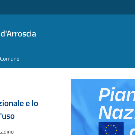
d'Arroscia
il Comune
zionale e lo
l'uso
ttadino