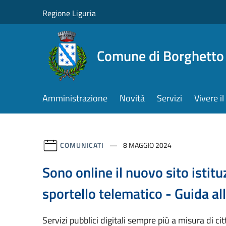
Salta al contenuto principale
Regione Liguria
Comune di Borghetto 
Amministrazione
Novità
Servizi
Vivere 
COMUNICATI
8 MAGGIO 2024
Sono online il nuovo sito istitu
sportello telematico - Guida al
Servizi pubblici digitali sempre più a misura di ci