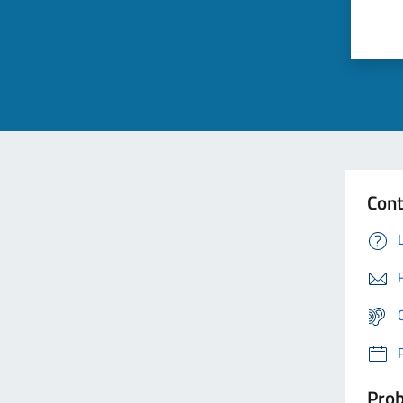
Cont
Prob