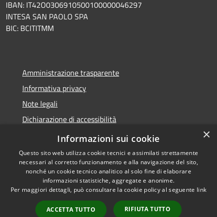
IBAN: IT42O0306910500100000046297
INTESA SAN PAOLO SPA
BIC: BCITITMM
Amministrazione trasparente
Informativa privacy
Note legali
Dichiarazione di accessibilità
×
Meccanismo di feedback
Informazioni sui cookie
Questo sito web utilizza cookie tecnici e assimilati strettamente
necessari al corretto funzionamento e alla navigazione del sito,
nonché un cookie tecnico analitico al solo fine di elaborare
informazioni statistiche, aggregate e anonime.
RSS
Copyright © 2026 • Comune di
Per maggiori dettagli, può consultare la cookie policy al seguente
link
Accessibilità
Borghetto d'Arroscia •
Privacy
Municipium
Powered by
•
RIFIUTA TUTTO
ACCETTA TUTTO