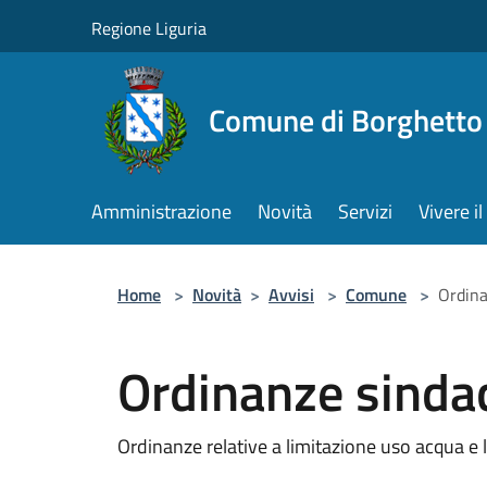
Salta al contenuto principale
Regione Liguria
Comune di Borghetto 
Amministrazione
Novità
Servizi
Vivere 
Home
>
Novità
>
Avvisi
>
Comune
>
Ordina
Ordinanze sindac
Ordinanze relative a limitazione uso acqua e 