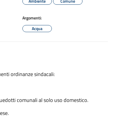
Ambiente
Comune
Argomenti:
Acqua
enti ordinanze sindacali:
acquedotti comunali al solo uso domestico.
lese.