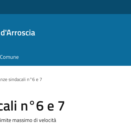
d'Arroscia
il Comune
nze sindacali n°6 e 7
ali n°6 e 7
limite massimo di velocità