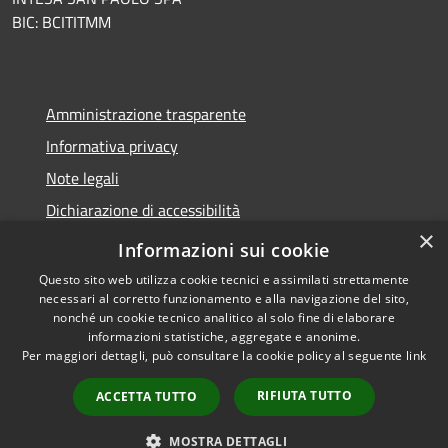
BIC: BCITITMM
Amministrazione trasparente
Informativa privacy
Note legali
Dichiarazione di accessibilità
×
Meccanismo di feedback
Informazioni sui cookie
Questo sito web utilizza cookie tecnici e assimilati strettamente
necessari al corretto funzionamento e alla navigazione del sito,
nonché un cookie tecnico analitico al solo fine di elaborare
informazioni statistiche, aggregate e anonime.
RSS
Copyright © 2026 • Comune di
Per maggiori dettagli, può consultare la cookie policy al seguente
link
Accessibilità
Borghetto d'Arroscia •
Privacy
Municipium
Powered by
•
RIFIUTA TUTTO
ACCETTA TUTTO
Cookie
Accesso redazione
Mappa del sito
MOSTRA DETTAGLI