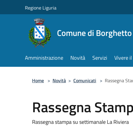
Salta al contenuto principale
Regione Liguria
Comune di Borghetto 
Amministrazione
Novità
Servizi
Vivere 
Home
>
Novità
>
Comunicati
>
Rassegna St
Rassegna Stam
Rassegna stampa su settimanale La Riviera