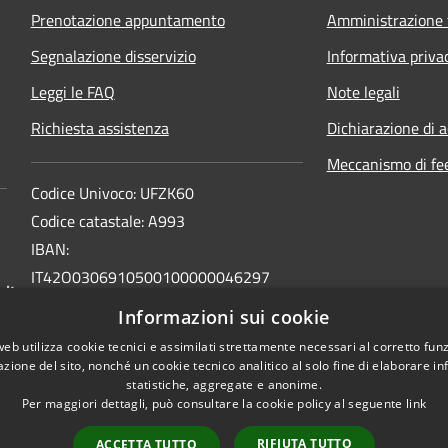
Prenotazione appuntamento
Amministrazione 
Segnalazione disservizio
Informativa priva
Leggi le FAQ
Note legali
Richiesta assistenza
Dichiarazione di a
Meccanismo di fe
Codice Univoco: UFZK60
Codice catastale: A993
IBAN:
IT42O0306910500100000046297
.it
INTESA SAN PAOLO SPA
Informazioni sui cookie
BIC: BCITITMM
web utilizza cookie tecnici e assimilati strettamente necessari al corretto fu
azione del sito, nonché un cookie tecnico analitico al solo fine di elaborare i
statistiche, aggregate e anonime.
Per maggiori dettagli, può consultare la cookie policy al seguente
link
RIFIUTA TUTTO
ACCETTA TUTTO