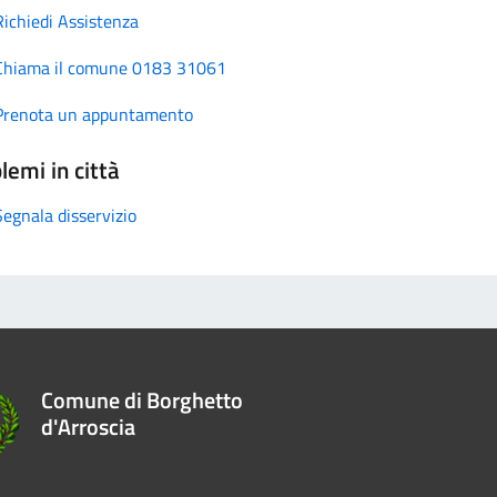
Richiedi Assistenza
Chiama il comune 0183 31061
Prenota un appuntamento
lemi in città
Segnala disservizio
Comune di Borghetto
d'Arroscia