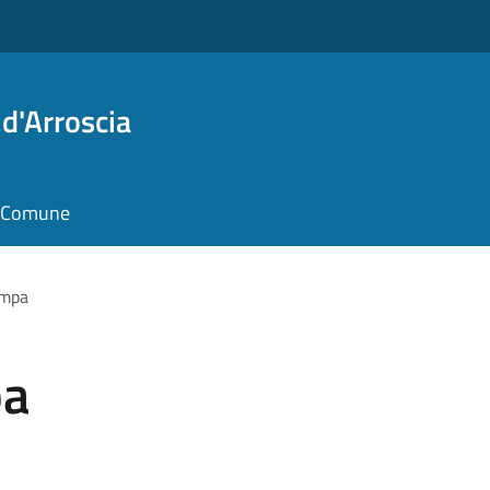
d'Arroscia
il Comune
ampa
pa