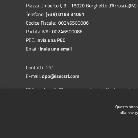
Piazza Umberto I, 3 - 18020 Borghetto d'Arroscia(IM)
Telefono:
(+39) 0183 31061
Codice Fiscale: 00246500086
Partita IVA: 00246500086
PEC:
invia una PEC
Email:
invia una email
Contatti DPO
E-mail:
dpo@isecsrl.com
PEC:
protocollo@pec.comune.borghettodarroscia.im
Informativa sulla protezione dei dati personali
Questo sito 
alla navig