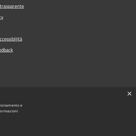
trasparente
cy
ccessibilità
edback
×
nzionamento e
nformazioni