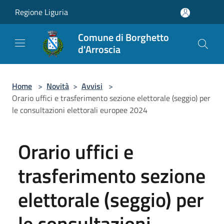
Salta al contenuto principale
Regione Liguria
Comune di Borghetto
d'Arroscia
Home
>
Novità
>
Avvisi
>
Orario uffici e trasferimento sezione elettorale (seggio) per
le consultazioni elettorali europee 2024
Orario uffici e
trasferimento sezione
elettorale (seggio) per
le consultazioni