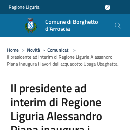
Salta al contenuto principale
Regione Liguria
Comune di Borghetto
d'Arroscia
Home
>
Novità
>
Comunicati
>
Il presidente ad interim di Regione Liguria Alessandro
Piana inaugura i lavori dell'acquedotto Ubaga Ubaghetta.
Il presidente ad
interim di Regione
Liguria Alessandro
Piana inaugura i