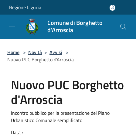
Salta al contenuto principale
Regione Liguria
Comune di Borghetto
d'Arroscia
Home
>
Novità
>
Avvisi
>
Nuovo PUC Borghetto d'Arroscia
Nuovo PUC Borghetto
d'Arroscia
incontro pubblico per la presentazione del Piano
Urbanistico Comunale semplificato
Data :