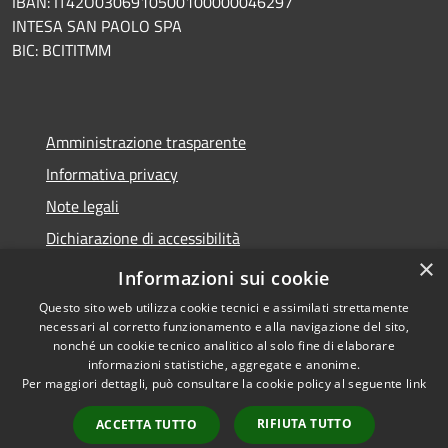
IBAN: IT42O0306910500100000046297
INTESA SAN PAOLO SPA
BIC: BCITITMM
Amministrazione trasparente
Informativa privacy
Note legali
Dichiarazione di accessibilità
×
Meccanismo di feedback
Informazioni sui cookie
Questo sito web utilizza cookie tecnici e assimilati strettamente
necessari al corretto funzionamento e alla navigazione del sito,
nonché un cookie tecnico analitico al solo fine di elaborare
informazioni statistiche, aggregate e anonime.
RSS
Copyright © 2026 • Comune di
Per maggiori dettagli, può consultare la cookie policy al seguente
link
Accessibilità
Borghetto d'Arroscia •
Privacy
Municipium
Powered by
•
RIFIUTA TUTTO
ACCETTA TUTTO
Cookie
Accesso redazione