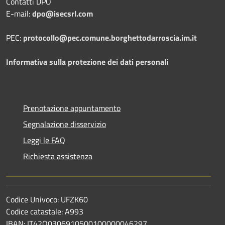
Contatti DPO
E-mail:
dpo@isecsrl.com
PEC:
protocollo@pec.comune.borghettodarroscia.im.it
Informativa sulla protezione dei dati personali
Prenotazione appuntamento
Segnalazione disservizio
Leggi le FAQ
Richiesta assistenza
Codice Univoco: UFZK60
Codice catastale: A993
IBAN: IT42O0306910500100000046297