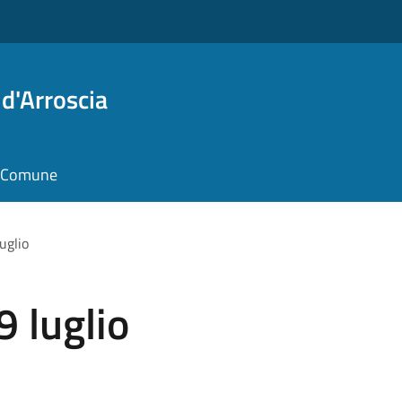
d'Arroscia
il Comune
uglio
9 luglio