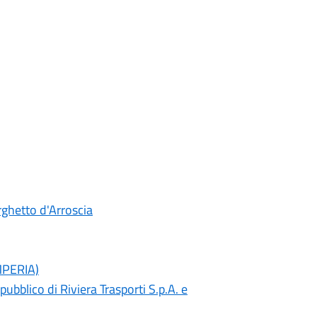
rghetto d'Arroscia
IMPERIA)
ubblico di Riviera Trasporti S.p.A. e