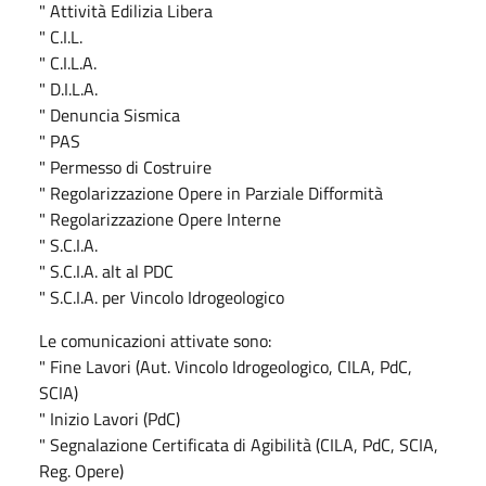
" Attività Edilizia Libera
" C.I.L.
" C.I.L.A.
" D.I.L.A.
" Denuncia Sismica
" PAS
" Permesso di Costruire
" Regolarizzazione Opere in Parziale Difformità
" Regolarizzazione Opere Interne
" S.C.I.A.
" S.C.I.A. alt al PDC
" S.C.I.A. per Vincolo Idrogeologico
Le comunicazioni attivate sono:
" Fine Lavori (Aut. Vincolo Idrogeologico, CILA, PdC,
SCIA)
" Inizio Lavori (PdC)
" Segnalazione Certificata di Agibilità (CILA, PdC, SCIA,
Reg. Opere)