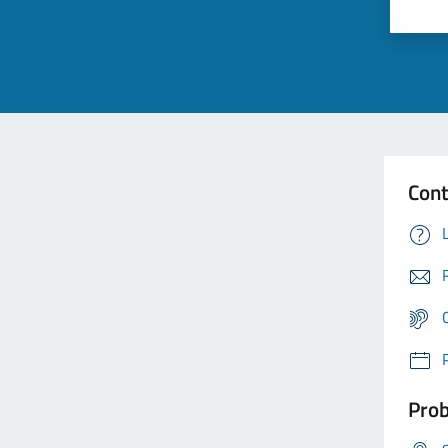
Cont
Prob