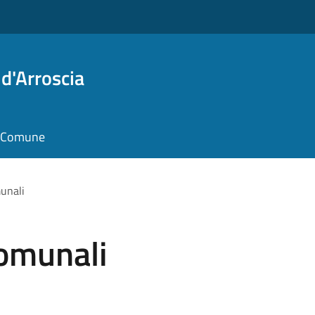
d'Arroscia
il Comune
munali
comunali