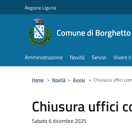
Salta al contenuto principale
Regione Liguria
Comune di Borghetto 
Amministrazione
Novità
Servizi
Vivere 
Home
>
Novità
>
Avvisi
>
Chiusura uffici co
Chiusura uffici 
Sabato 6 dicembre 2025