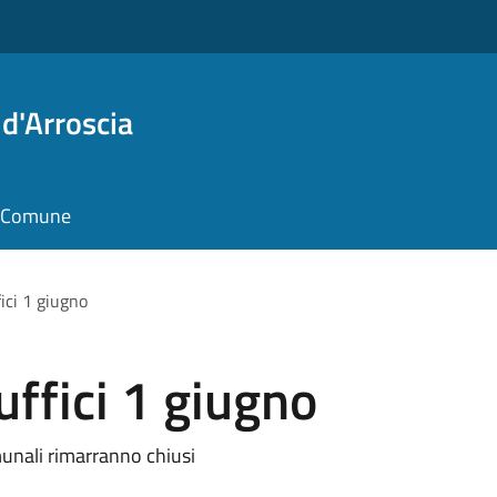
d'Arroscia
il Comune
ici 1 giugno
uffici 1 giugno
munali rimarranno chiusi