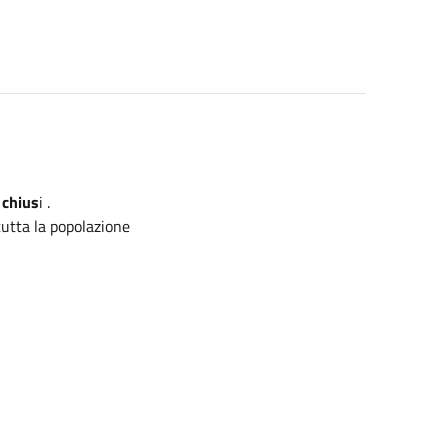
 chius
i .
tutta la popolazione