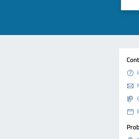
Cont
Prob