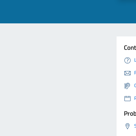
Cont
Prob