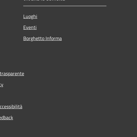
Luoghi
Eventi
Borghetto Informa
trasparente
cy
ccessibilità
edback