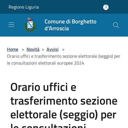
Salta al contenuto principale
Regione Liguria
Comune di Borghetto
d'Arroscia
Home
>
Novità
>
Avvisi
>
Orario uffici e trasferimento sezione elettorale (seggio) per
le consultazioni elettorali europee 2024
Orario uffici e
trasferimento sezione
elettorale (seggio) per
le consultazioni