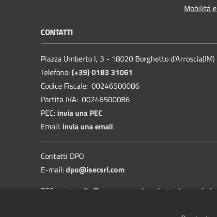
Mobilità e
CONTATTI
Piazza Umberto I, 3 - 18020 Borghetto d'Arroscia(IM)
Telefono:
(+39) 0183 31061
Codice Fiscale: 00246500086
Partita IVA: 00246500086
PEC:
invia una PEC
Email:
invia una email
Contatti DPO
E-mail:
dpo@isecsrl.com
PEC:
protocollo@pec.comune.borghettodarroscia.im
Informativa sulla protezione dei dati personali