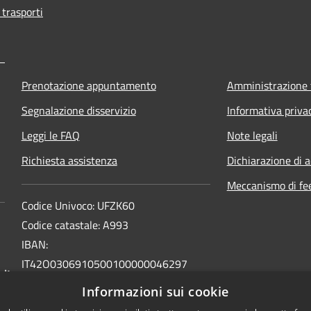
 trasporti
Prenotazione appuntamento
Amministrazione 
Segnalazione disservizio
Informativa priva
Leggi le FAQ
Note legali
Richiesta assistenza
Dichiarazione di a
Meccanismo di fe
Codice Univoco: UFZK60
Codice catastale: A993
IBAN:
IT42O0306910500100000046297
.it
INTESA SAN PAOLO SPA
Informazioni sui cookie
BIC: BCITITMM