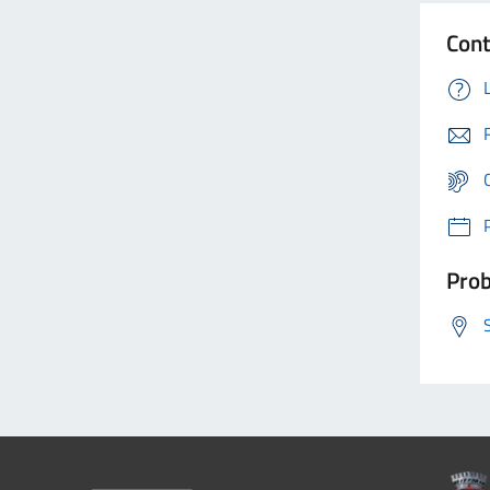
Cont
Prob