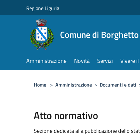
Salta al contenuto principale
Regione Liguria
Comune di Borghetto 
Amministrazione
Novità
Servizi
Vivere 
Home
>
Amministrazione
>
Documenti e dati
Atto normativo
Sezione dedicata alla pubblicazione dello sta