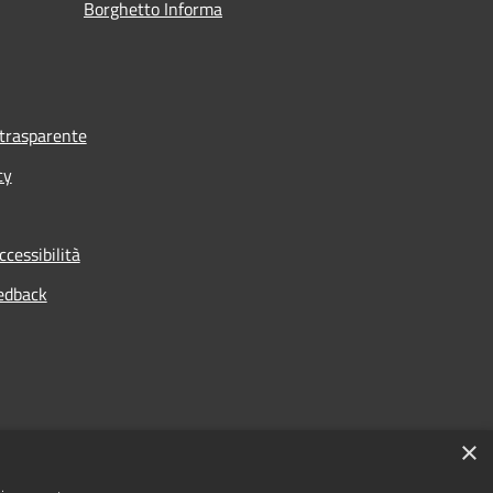
Borghetto Informa
trasparente
cy
ccessibilità
edback
×