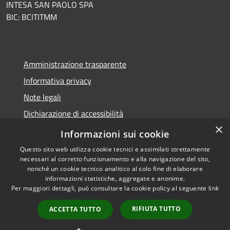
INTESA SAN PAOLO SPA
BIC: BCITITMM
Amministrazione trasparente
Informativa privacy
Note legali
Dichiarazione di accessibilità
×
Meccanismo di feedback
Informazioni sui cookie
Questo sito web utilizza cookie tecnici e assimilati strettamente
necessari al corretto funzionamento e alla navigazione del sito,
nonché un cookie tecnico analitico al solo fine di elaborare
informazioni statistiche, aggregate e anonime.
RSS
Copyright © 2026 • Comune di
Per maggiori dettagli, può consultare la cookie policy al seguente
link
Accessibilità
Borghetto d'Arroscia •
Privacy
Municipium
Powered by
•
RIFIUTA TUTTO
ACCETTA TUTTO
Cookie
Accesso redazione