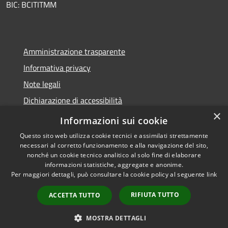
BIC: BCITITMM
Amministrazione trasparente
Informativa privacy
Note legali
Dichiarazione di accessibilità
×
Meccanismo di feedback
Informazioni sui cookie
Questo sito web utilizza cookie tecnici e assimilati strettamente
necessari al corretto funzionamento e alla navigazione del sito,
nonché un cookie tecnico analitico al solo fine di elaborare
informazioni statistiche, aggregate e anonime.
RSS
Copyright © 2026 • Comune di
Per maggiori dettagli, può consultare la cookie policy al seguente
link
Accessibilità
Borghetto d'Arroscia •
Privacy
Municipium
Powered by
•
RIFIUTA TUTTO
ACCETTA TUTTO
Cookie
Accesso redazione
Mappa del sito
MOSTRA DETTAGLI