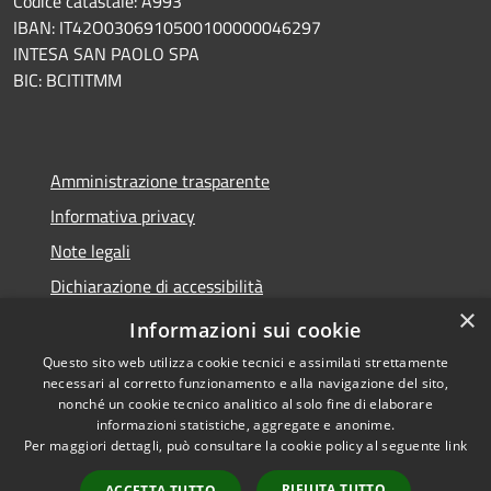
Codice catastale: A993
IBAN: IT42O0306910500100000046297
INTESA SAN PAOLO SPA
BIC: BCITITMM
Amministrazione trasparente
Informativa privacy
Note legali
Dichiarazione di accessibilità
×
Meccanismo di feedback
Informazioni sui cookie
Questo sito web utilizza cookie tecnici e assimilati strettamente
necessari al corretto funzionamento e alla navigazione del sito,
nonché un cookie tecnico analitico al solo fine di elaborare
informazioni statistiche, aggregate e anonime.
RSS
Copyright © 2026 • Comune di
Per maggiori dettagli, può consultare la cookie policy al seguente
link
Accessibilità
Borghetto d'Arroscia •
Privacy
Municipium
Powered by
•
RIFIUTA TUTTO
ACCETTA TUTTO