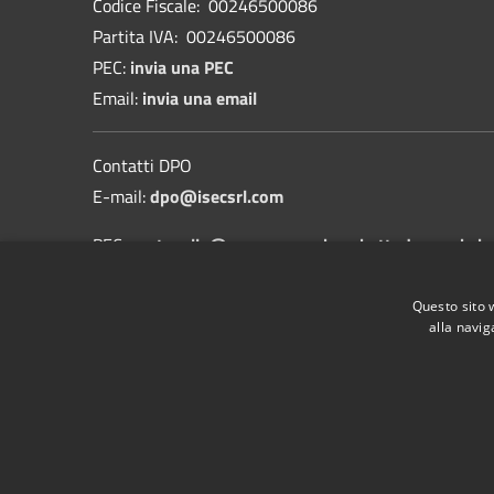
Codice Fiscale: 00246500086
Partita IVA: 00246500086
PEC:
invia una PEC
Email:
invia una email
Contatti DPO
E-mail:
dpo@isecsrl.com
PEC:
protocollo@pec.comune.borghettodarroscia.im
Informativa sulla protezione dei dati personali
Questo sito 
alla navig
RSS
Accessibilità
Privacy
Cookie
Mappa de