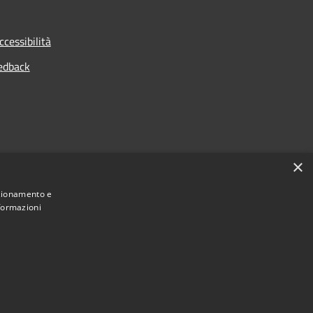
ccessibilità
edback
×
nzionamento e
nformazioni
Municipium
Accesso
Borghetto d'Arroscia • Powered by
•
redazione