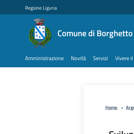
Salta al contenuto principale
Regione Liguria
Comune di Borghetto 
Amministrazione
Novità
Servizi
Vivere 
Home
>
Arg