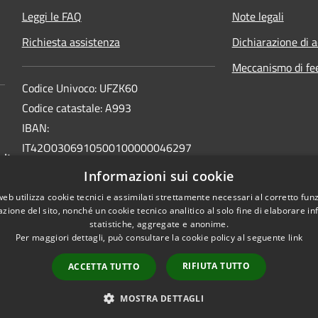
Leggi le FAQ
Note legali
Richiesta assistenza
Dichiarazione di a
Meccanismo di fe
Codice Univoco: UFZK60
Codice catastale: A993
IBAN:
IT42O0306910500100000046297
.it
INTESA SAN PAOLO SPA
Informazioni sui cookie
BIC: BCITITMM
web utilizza cookie tecnici e assimilati strettamente necessari al corretto fu
azione del sito, nonché un cookie tecnico analitico al solo fine di elaborare i
statistiche, aggregate e anonime.
Per maggiori dettagli, può consultare la cookie policy al seguente
link
RIFIUTA TUTTO
ACCETTA TUTTO
l sito
Copyright © 2026 • Comune di 
MOSTRA DETTAGLI