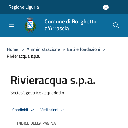
Salta al contenuto principale
Regione Liguria
Comune di Borghetto
d'Arroscia
Home
>
Amministrazione
>
Enti e fondazioni
>
Rivieracqua s.p.a.
Rivieracqua s.p.a.
Società gestrice acquedotto
Condividi
Vedi azioni
INDICE DELLA PAGINA