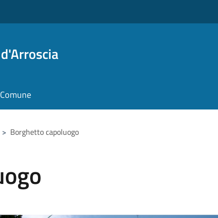
d'Arroscia
il Comune
>
Borghetto capoluogo
uogo