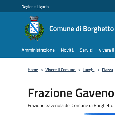
Salta al contenuto principale
Regione Liguria
Comune di Borghetto 
Amministrazione
Novità
Servizi
Vivere 
Home
>
Vivere il Comune
>
Luoghi
>
Piazza
Frazione Gaveno
Frazione Gavenola del Comune di Borghetto 