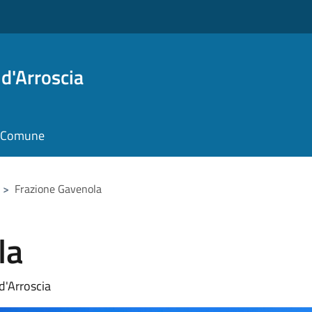
d'Arroscia
il Comune
>
Frazione Gavenola
la
d'Arroscia