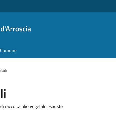
d'Arroscia
il Comune
tali
li
di raccolta olio vegetale esausto