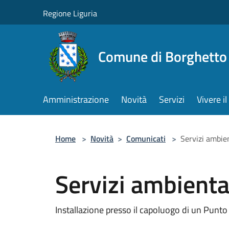
Salta al contenuto principale
Regione Liguria
Comune di Borghetto 
Amministrazione
Novità
Servizi
Vivere 
Home
>
Novità
>
Comunicati
>
Servizi ambien
Servizi ambienta
Installazione presso il capoluogo di un Punto 