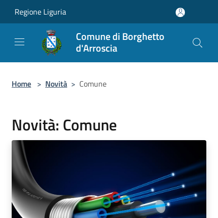
Salta al contenuto principale
Regione Liguria
Comune di Borghetto
d'Arroscia
Home
>
Novità
>
Comune
Novità: Comune