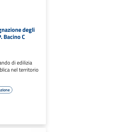
gnazione degli
P. Bacino C
ando di edilizia
lica nel territorio
azione