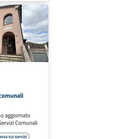
i comunali
tino aggiornato
 Servizi Comunali
assa sui servizi